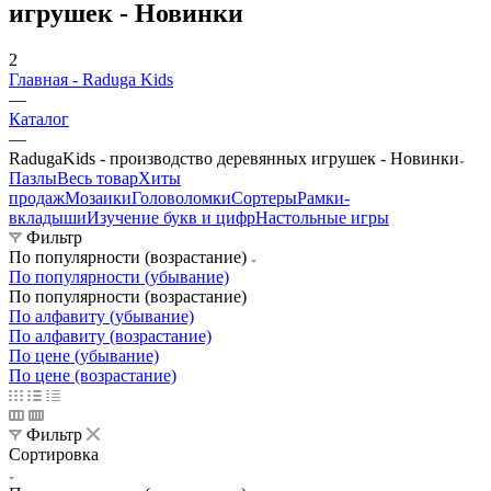
игрушек - Новинки
2
Главная - Raduga Kids
—
Каталог
—
RadugaKids - производство деревянных игрушек - Новинки
Пазлы
Весь товар
Хиты
продаж
Мозаики
Головоломки
Сортеры
Рамки-
вкладыши
Изучение букв и цифр
Настольные игры
Фильтр
По популярности (возрастание)
По популярности (убывание)
По популярности (возрастание)
По алфавиту (убывание)
По алфавиту (возрастание)
По цене (убывание)
По цене (возрастание)
Фильтр
Сортировка