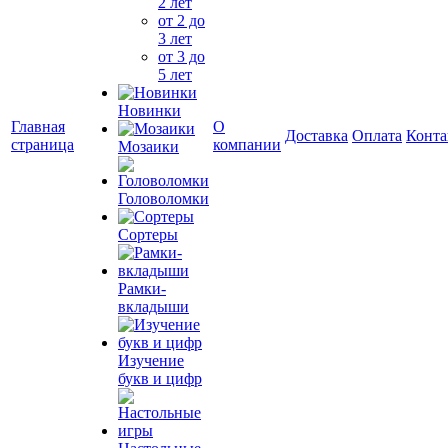
2 лет
от 2 до
3 лет
от 3 до
5 лет
Новинки
Главная
О
Доставка
Оплата
Конта
страница
компании
Мозаики
Головоломки
Сортеры
Рамки-
вкладыши
Изучение
букв и цифр