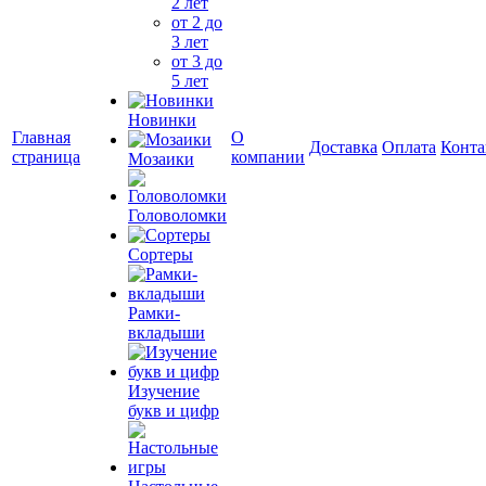
2 лет
от 2 до
3 лет
от 3 до
5 лет
Новинки
Главная
О
Доставка
Оплата
Конта
страница
компании
Мозаики
Головоломки
Сортеры
Рамки-
вкладыши
Изучение
букв и цифр