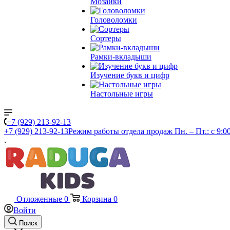
Мозаики
Головоломки
Сортеры
Рамки-вкладыши
Изучение букв и цифр
Настольные игры
+7 (929) 213-92-13
+7 (929) 213-92-13
Режим работы отдела продаж Пн. – Пт.: с 9:00
Отложенные
0
Корзина
0
Войти
Поиск