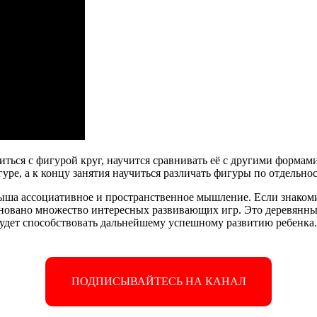
ться с фигурой круг, научится сравнивать её с другими формам
е, а к концу занятия научиться различать фигуры по отдельнос
ыша ассоциативное и пространственное мышление. Если знакомит
новано множество интересных развивающих игр. Это деревянные
 будет способствовать дальнейшему успешному развитию ребенка.
ПОДПИСЫВАЙТЕСЬ НА КАНАЛ