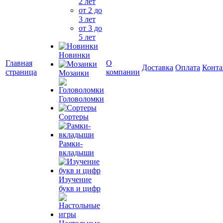
2 лет
от 2 до
3 лет
от 3 до
5 лет
Новинки
Главная
О
Доставка
Оплата
Конта
страница
компании
Мозаики
Головоломки
Сортеры
Рамки-
вкладыши
Изучение
букв и цифр