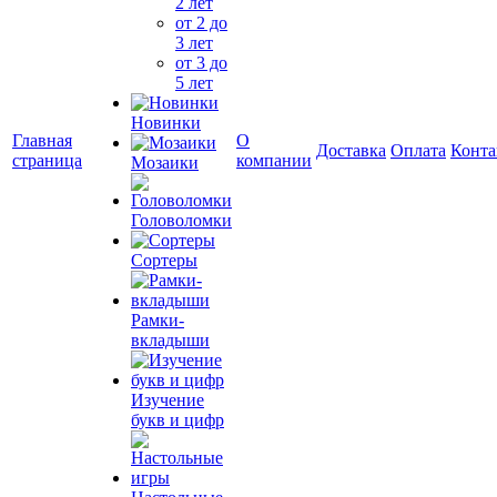
2 лет
от 2 до
3 лет
от 3 до
5 лет
Новинки
Главная
О
Доставка
Оплата
Конта
страница
компании
Мозаики
Головоломки
Сортеры
Рамки-
вкладыши
Изучение
букв и цифр