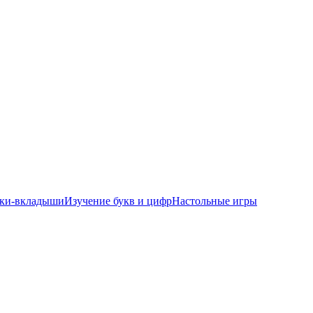
ки-вкладыши
Изучение букв и цифр
Настольные игры