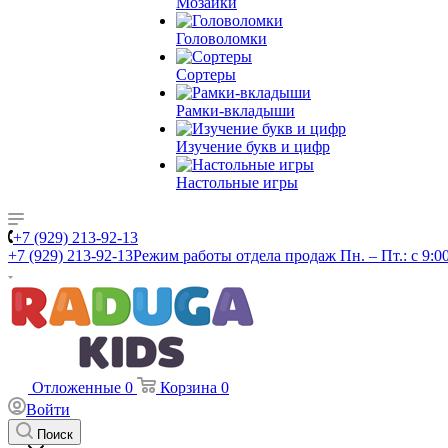
Мозаики
Головоломки
Сортеры
Рамки-вкладыши
Изучение букв и цифр
Настольные игры
+7 (929) 213-92-13
+7 (929) 213-92-13
Режим работы отдела продаж Пн. – Пт.: с 9:00
Отложенные
0
Корзина
0
Войти
Поиск