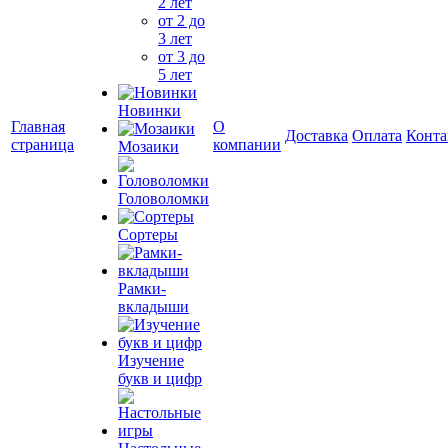
2 лет
от 2 до
3 лет
от 3 до
5 лет
Новинки
Главная
О
Доставка
Оплата
Конта
страница
компании
Мозаики
Головоломки
Сортеры
Рамки-
вкладыши
Изучение
букв и цифр