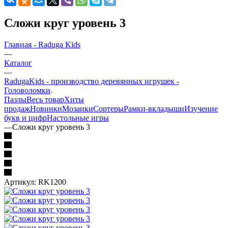
Сложи круг уровень 3
Главная - Raduga Kids
—
Каталог
—
RadugaKids - производство деревянных игрушек -
Головоломки
Пазлы
Весь товар
Хиты
продаж
Новинки
Мозаики
Сортеры
Рамки-вкладыши
Изучение
букв и цифр
Настольные игры
—
Сложи круг уровень 3
Артикул:
RK1200