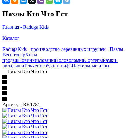
Пазлы Кто Что Ест
Главная - Raduga Kids
—
Каталог
—
RadugaKids - производство деревянных игрушек - Пазлы
Весь товар
Хиты
продаж
Новинки
Мозаики
Головоломки
Сортеры
Рамки-
вкладыши
Изучение букв и цифр
Настольные игры
—
Пазлы Кто Что Ест
Артикул:
RK1281