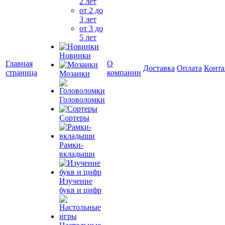
2 лет
от 2 до
3 лет
от 3 до
5 лет
Новинки
Главная
О
Доставка
Оплата
Конта
страница
компании
Мозаики
Головоломки
Сортеры
Рамки-
вкладыши
Изучение
букв и цифр