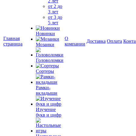
2 лет
от 2 до
3 лет
от 3 до
5 лет
Новинки
Главная
О
Доставка
Оплата
Конта
страница
компании
Мозаики
Головоломки
Сортеры
Рамки-
вкладыши
Изучение
букв и цифр